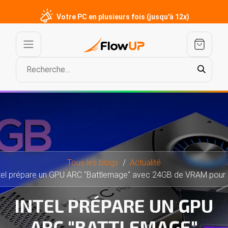
Votre PC en plusieurs fois (jusqu'à 12x)
Tous les blogs
Actualité
tel prépare un GPU ARC "Battlemage" avec 24GB de VRAM pour les
INTEL PRÉPARE UN GPU
ARC "BATTLEMAGE"