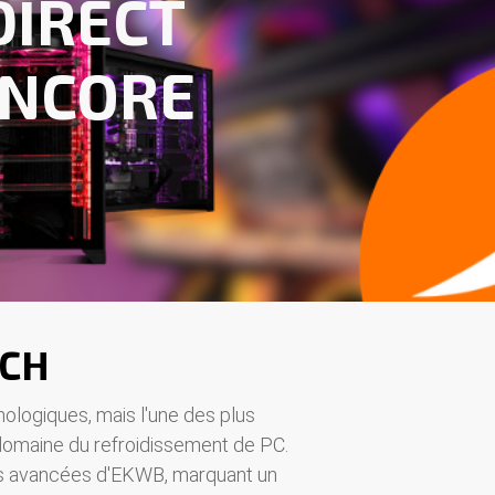
DIRECT
ENCORE
ECH
logiques, mais l'une des plus
domaine du refroidissement de PC.
ères avancées d'EKWB, marquant un