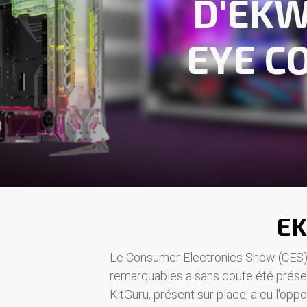
D'EKW
EYE C
EK
Le Consumer Electronics Show (CES) d
remarquables a sans doute été prése
KitGuru, présent sur place, a eu l'op