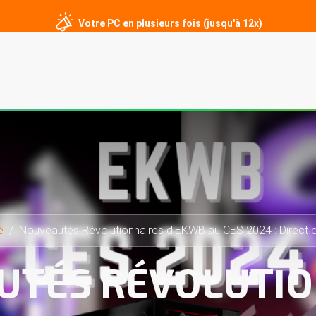
Votre PC en plusieurs fois (jusqu'à 12x)
er
PC sur mesure
Écrans gamer
Périphériques
Contact
é
Nouveautés Révolutionnaires d'EKWB au CES 2024 : Direct e
UTÉS RÉVOLUTIO