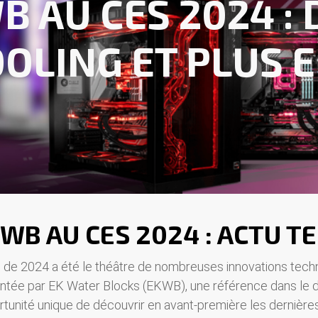
B AU CES 2024 : 
OOLING ET PLUS 
WB AU CES 2024 : ACTU T
e 2024 a été le théâtre de nombreuses innovations techno
ntée par EK Water Blocks (EKWB), une référence dans le 
portunité unique de découvrir en avant-première les derni