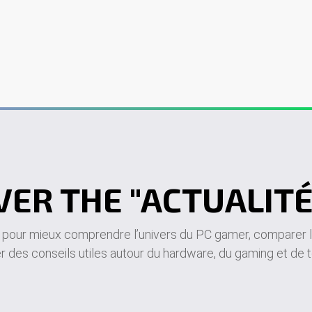
er
PC sur mesure
Écrans gamer
Périphériques
Contact
VER THE "ACTUALITÉ
s pour mieux comprendre l’univers du PC gamer, comparer
r des conseils utiles autour du hardware, du gaming et de 