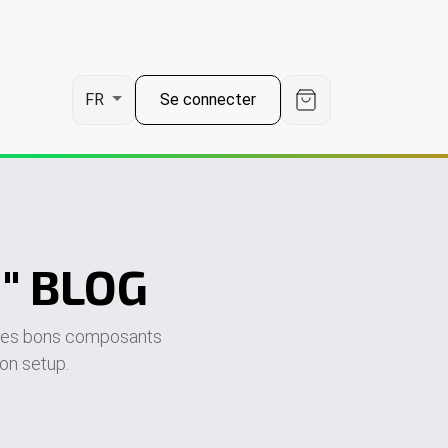
Se connecter
FR
" BLOG
 les bons composants
ton setup.