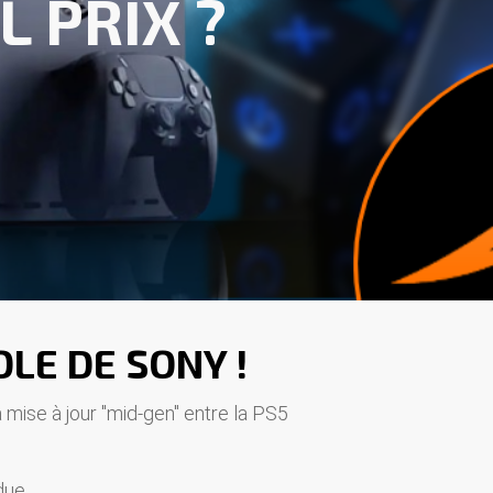
L PRIX ?
LE DE SONY !
 mise à jour "mid-gen" entre la PS5
due.