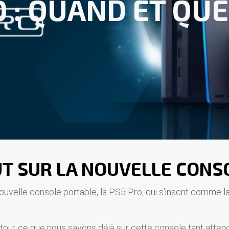
 : QUAND ET QUE
UT SUR LA NOUVELLE CONSO
uvelle console portable, la PS5 Pro, qui s'inscrit comme la
 tout ce que nous savons déjà sur cette console tant atten