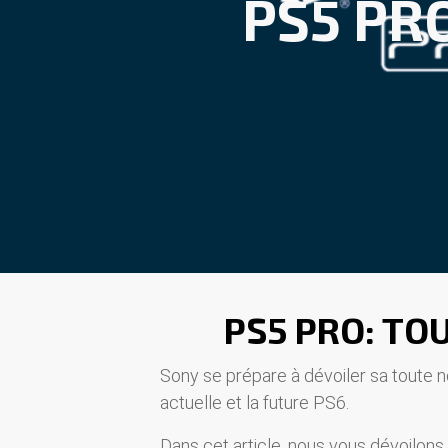
PS5 PRO
PS5 PRO: TO
Sony se prépare à dévoiler sa toute no
actuelle et la future PS6.
Dans cet article, nous vous dévoilons