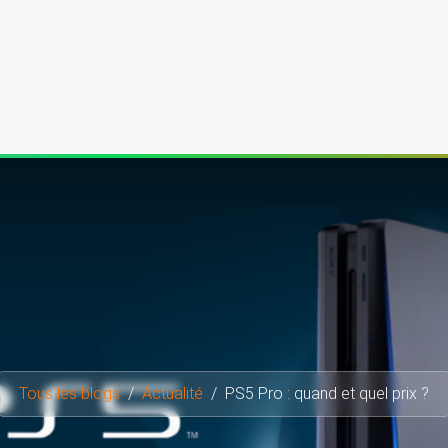
er
PC sur mesure
Écrans gamer
Périphériques
Contact
Tous les blogs
Actualité
PS5 Pro : quand et quel prix ?