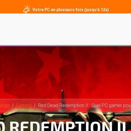
Votre PC en plusieurs fois (jusqu'à 12x)
er
PC sur mesure
Écrans gamer
Périphériques
Contact
blogs
Gaming
Red Dead Redemption II : Quel PC gamer pour
 REDEMPTION II 