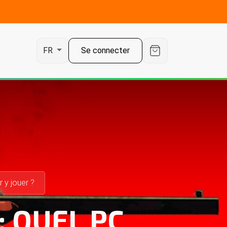
Se connecter
FR
 y jouer ?
: QUEL PC