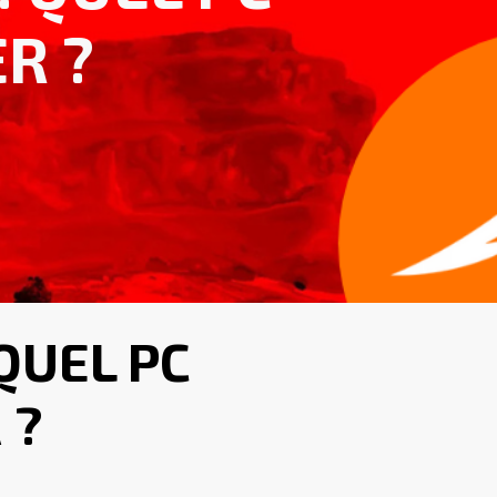
R ?
QUEL PC
 ?