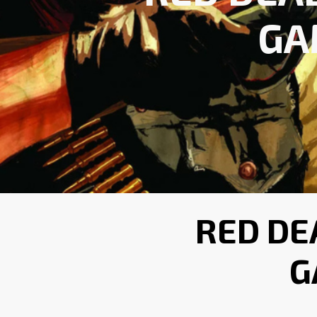
GA
RED DE
G