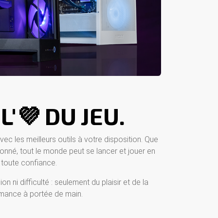
​​ L'💜 DU JEU.
vec les meilleurs outils à votre disposition. Que
nné, tout le monde peut se lancer et jouer en
toute confiance.
ion ni difficulté : seulement du plaisir et de la
mance à portée de main.