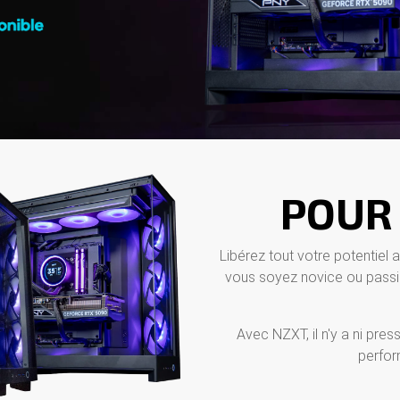
POUR
Libérez tout votre potentiel a
vous soyez novice ou passio
Avec NZXT, il n'y a ni press
perfor