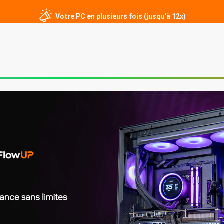
Votre PC en plusieurs fois (jusqu'à 12x)
er
PC sur mesure
Écrans gamer
Périphériques
Contact