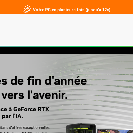
Votre PC en plusieurs fois (jusqu'à 12x)
er
PC sur mesure
Écrans gamer
Périphériques
Contact