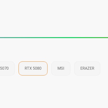
er
PC sur mesure
Écrans gamer
Périphériques
Contact
 5070
RTX 5080
MSI
ERAZER