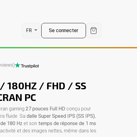
Se connecter
FR
eviews)
/ 180HZ / FHD / SS
ÉCRAN PC
cran gaming
27 pouces Full HD
conçu pour
tra fluide. Sa
dalle Super Speed IPS (SS IPS)
,
 de 180 Hz
et son
temps de réponse de 1 ms
éactivité et des images nettes, même dans les