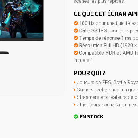
scènes les plus rapides.
CE QUE CET ÉCRAN AP
180 Hz
pour une fluidité ex
Dalle SS IPS
: couleurs pré
Temps de réponse 1 ms
pou
Résolution Full HD (1920 ×
Compatible HDR et AMD F
immersif.
POUR QUI ?
Joueurs de FPS, Battle Roy
Gamers recherchant un grand
Streamers et créateurs de 
Utilisateurs souhaitant un exc
EN STOCK