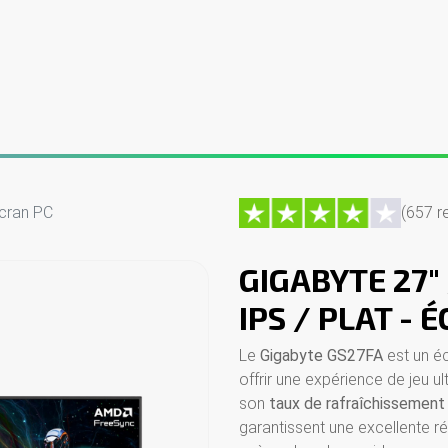
er
PC sur mesure
Écrans gamer
Périphériques
Contact
Écran PC
(657 r
GIGABYTE 27" 
IPS / PLAT - 
Le
Gigabyte GS27FA
est un é
offrir une expérience de jeu ul
son
taux de rafraîchissement
garantissent une excellente r