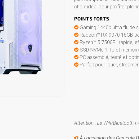
choix idéal pour profiter ple
POINTS FORTS
Gaming 1440p ultra fluide su
Radeon™ RX 9070 16GB pou
Ryzen™ 5 7500F : rapide, ef
SSD NVMe 1 To et mémoire 
PC assemblé, testé et opti
Parfait pour jouer, stream
Attention : Le Wifi/Bluetooth n
À l'occasion des Canicule D