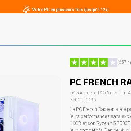
Votre PC en plusieurs fois (jusqu’à 12x)
er
PC sur mesure
Écrans gamer
Périphériques
Contact
(657 r
PC FRENCH R
Découvrez le PC Gamer Full
7500F, DDR5.
Le PC French Radeon a été pe
leurs performances sans exp
16GB et son Ryzen™ 5 7500F, i
jeux compétitifs. Rapide, évolu