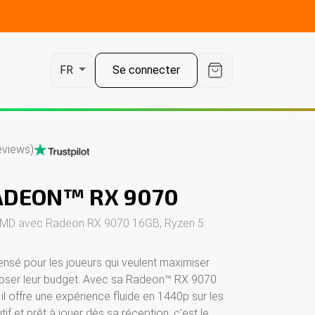
Se connecter
FR
eviews)
ADEON™ RX 9070
 AMD avec Radeon RX 9070 16GB, Ryzen 5
nsé pour les joueurs qui veulent maximiser
loser leur budget. Avec sa Radeon™ RX 9070
l offre une expérience fluide en 1440p sur les
tif et prêt à jouer dès sa réception, c'est le