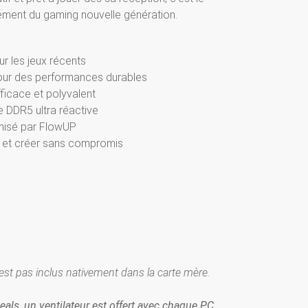
inement du gaming nouvelle génération.
r les jeux récents
r des performances durables
ficace et polyvalent
DDR5 ultra réactive
misé par FlowUP
er et créer sans compromis
'est pas inclus nativement dans la carte mère.
eals, un ventilateur est offert avec chaque PC