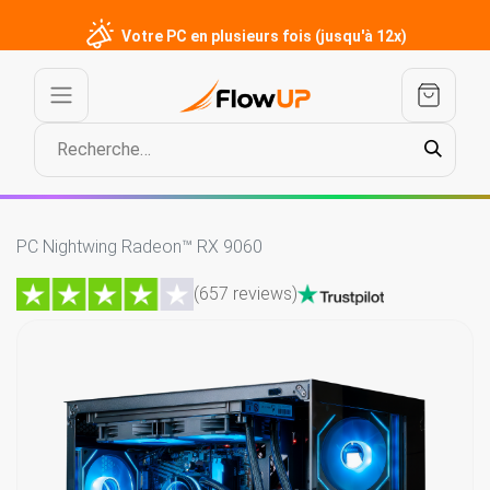
Votre PC en plusieurs fois (jusqu'à 12x)
PC Nightwing Radeon™ RX 9060
(657 reviews)