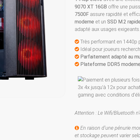
9070 XT 16GB
offre une puis
7500F
assure rapidité et effi
moderne
et un
SSD M.2 rapid
adapté aux usages exigeants.
Très performant en 1440p p
Idéal pour joueurs recherch
Parfaitement adapté au mul
​Plateforme DDR5 moderne p
Attention : Le Wifi/Bluetooth n
En raison d'une pénurie mon
et stockage peuvent varier sel