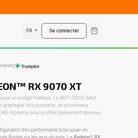
Se connecter
FR
eviews)
EON™ RX 9070 XT
our un budget maîtrisé. Le ANTI CRISE MAX
rte graphique très puissante, un processeur
DR5 moderne pour profiter pleinement des jeux
guration très performante pour jouer en
te fluidité sur les jeux récents. La
Radeon™ RX