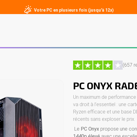
Votre PC en plusieurs fois (jusqu'à 12x)
er
PC sur mesure
Écrans gamer
Périphériques
Contact
(657 r
PC ONYX RAD
Un maximum de performance p
va droit à l’essentiel : une ca
Ryzen efficace et une base D
récents sans exploser le prix.
Le
PC Onyx
propose une confi
1440p élevé
avec une excellen