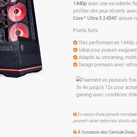
1440p
avec une excellente flu
profiter des jeux récents avec
Core™ Ultra 5 245KF
assure r
Points forts :
Très performant en 1440p av
Idéal pour joueurs exigeant
Adapté au streaming, multit
Design premium avec refroi
En raison d'une pénurie mondiale
peuvent varier selon nos stocks dis
À l'occasion des Canicule Deals,