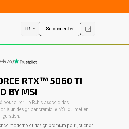
Se connecter
FR
eviews)
ORCE RTX™ 5060 TI
D BY MSI
llé pour durer. Le Rubis associe des
ion à un design panoramique MSI qui met en
figuration.
nce moderne et design premium pour jouer en