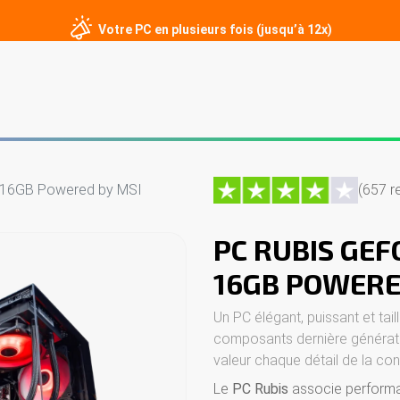
Votre PC en plusieurs fois (jusqu’à 12x)
er
PC sur mesure
Écrans gamer
Périphériques
Contact
 16GB Powered by MSI
(657 r
PC RUBIS GEF
16GB POWERE
Un PC élégant, puissant et tai
composants dernière générat
valeur chaque détail de la con
Le
PC Rubis
associe performa