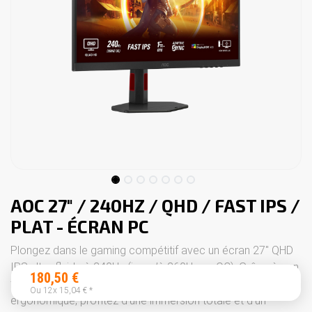
AOC 27" / 240HZ / QHD / FAST IPS /
PLAT - ÉCRAN PC
Plongez dans le gaming compétitif avec un écran 27" QHD
IPS ultra-fluide à 240Hz (jusqu’à 260Hz en OC). Grâce à son
180,50
€
temps de réponse 1ms, son HDR 400 et son design
Ou 12x
15,04
€
*
ergonomique, profitez d’une immersion totale et d’un