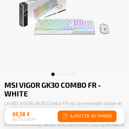
MSI VIGOR GK30 COMBO FR -
WHITE
Le MSI VIGOR GK30 Combo FR est un ensemble clavier et
souris conçu pour les joueurs qui veulent un setup
69,58
€
AJOUTER AU PANIER
performant et stylé sans se ruiner. Le clavier à membrane
Ou 12x
5,80
€
*
offre un bon retour tactile avec des effets RGB dynamiques,