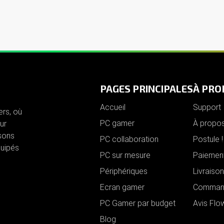
PAGES PRINCIPALES
À PRO
Accueil
Support
rs, où
PC gamer
À propo
ur
sons
PC collaboration
Postule !
quipés
PC sur mesure
Paiemen
Périphériques
Livraison
Ecran gamer
Comman
PC Gamer par budget
Avis Fl
Blog