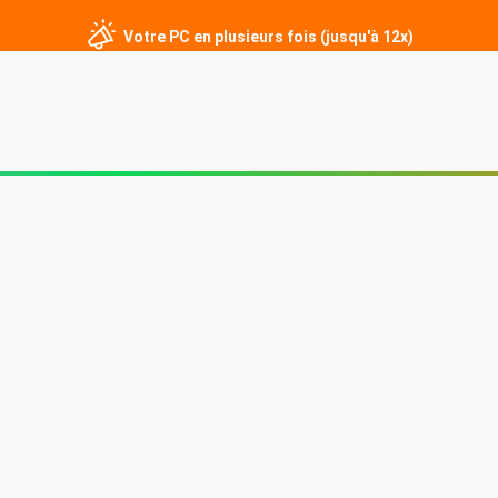
Votre PC en plusieurs fois (jusqu'à 12x)
er
PC sur mesure
Écrans gamer
Périphériques
Contact