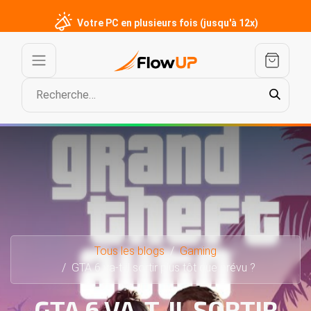
Votre PC en plusieurs fois (jusqu'à 12x)
Tous les blogs
Gaming
GTA 6 va-t-il sortir plus tôt que prévu ?
GTA 6 VA-T-IL SORTIR