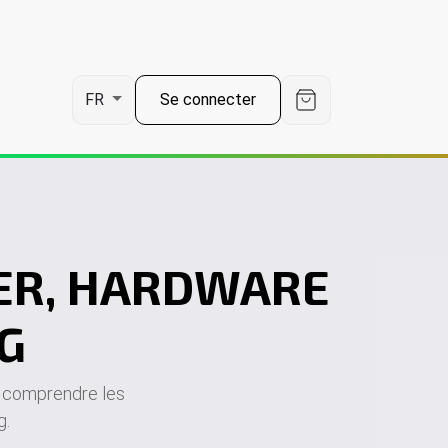
Se connecter
FR
MER, HARDWARE
G
r, comprendre les
g.