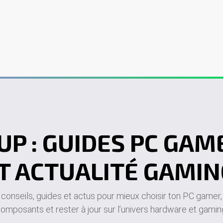
er
PC sur mesure
Écrans gamer
Périphériques
Contact
UP : GUIDES PC GA
T ACTUALITÉ GAMIN
 conseils, guides et actus pour mieux choisir ton PC game
omposants et rester à jour sur l’univers hardware et gamin