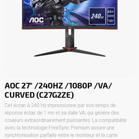
AOC 27" /240HZ /1080P /VA/
CURVED (C27G2ZE)
Cet écran à 240 Hz impressionne par son temps de
réponse éclair de 1 ms et sa dalle VA, qui génère des
couleurs extraordinairement puissantes. La compatibilité
avec la technologie FreeSync Premium assure une
synchronisation parfaite entre le moniteur et la carte