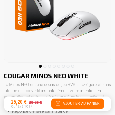
COUGAR MINOS NEO WHITE
La Minos NEO est une souris de jeu RVB ultra-légère et sans
latence qui convertit instantanément votre intention en
action, élevant votre jeu là où vous êtes le plus agile… et
25,20
€
29,25
€
mortel.
AJOUTER AU PANIER
Ou 12x
2,10
€
*
Réponse d'entrée sans latence.