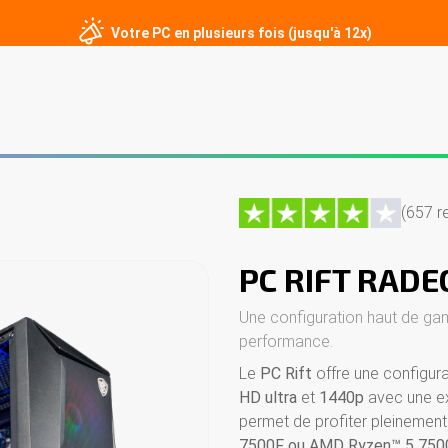
Votre PC en plusieurs fois (jusqu'à 12x)
er
PC sur mesure
Écrans gamer
Périphériques
Contact
(657 r
PC RIFT RADE
Une configuration haut de gam
performance.
Le
PC Rift
offre une configur
HD ultra
et
1440p
avec une exc
permet de profiter pleinement
7500F ou AMD Ryzen™ 5 75