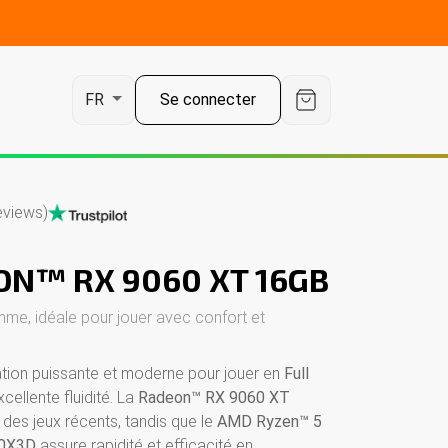
Se connecter
FR
eviews)
ON™ RX 9060 XT 16GB
me, idéale pour jouer avec confort et
ation puissante et moderne pour jouer en
Full
ellente fluidité. La
Radeon™ RX 9060 XT
 des jeux récents, tandis que le
AMD Ryzen™ 5
00X3D
assure rapidité et efficacité en